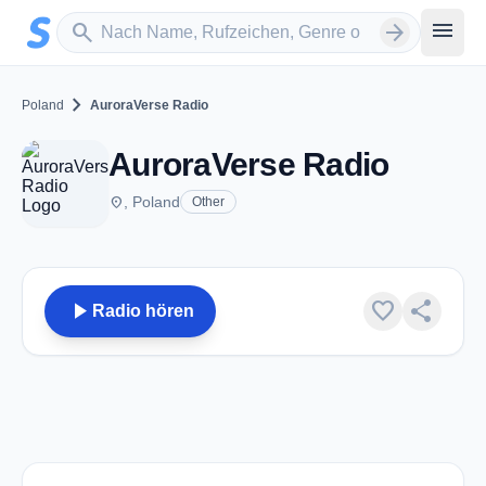
Zum Hauptinhalt springen
Sender suchen
menu
search
arrow_forward
chevron_right
Poland
AuroraVerse Radio
AuroraVerse Radio
place
, Poland
Other
play_arrow
favorite
share
Radio hören