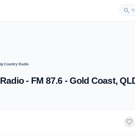
Sender
search
Big Country Radio
 Radio - FM 87.6 - Gold Coast, QL
favorite