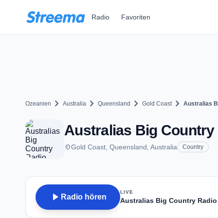
Zum Hauptinhalt springen
Radio
Favoriten
chevron_right
chevron_right
chevron_right
chevron_right
Ozeanien
Australia
Queensland
Gold Coast
Australias 
Australias Big Country
place
Gold Coast, Queensland, Australia
Country
LIVE
play_arrow
Radio hören
Australias Big Country Radio