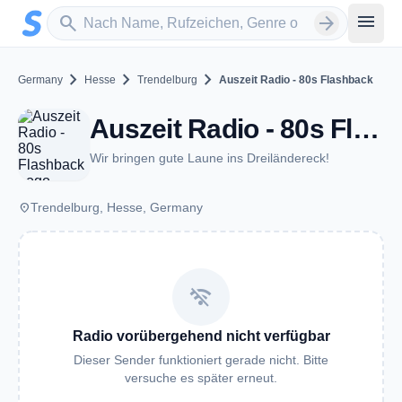
Zum Hauptinhalt springen
Sender suchen
menu
search
arrow_forward
chevron_right
chevron_right
chevron_right
Germany
Hesse
Trendelburg
Auszeit Radio - 80s Flashback
Auszeit Radio - 80s Flashback - Trendelburg
Wir bringen gute Laune ins Dreiländereck!
place
Trendelburg, Hesse, Germany
wifi_off
Radio vorübergehend nicht verfügbar
Dieser Sender funktioniert gerade nicht. Bitte
versuche es später erneut.