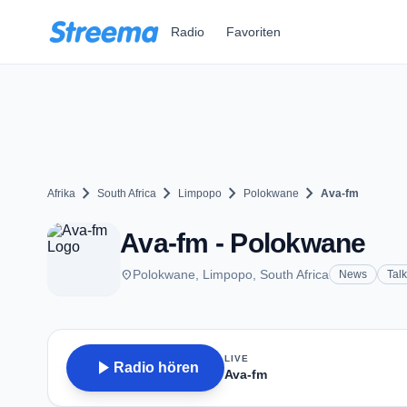
Zum Hauptinhalt springen
Radio
Favoriten
chevron_right
chevron_right
chevron_right
chevron_right
Afrika
South Africa
Limpopo
Polokwane
Ava-fm
Ava-fm - Polokwane
place
Polokwane, Limpopo, South Africa
News
Talk
LIVE
play_arrow
Radio hören
Ava-fm