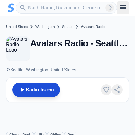
Zum Hauptinhalt springen
Sender suchen
menu
search
arrow_forward
chevron_right
chevron_right
chevron_right
United States
Washington
Seattle
Avatars Radio
Avatars Radio - Seattle, WA
place
Seattle, Washington, United States
play_arrow
favorite
share
Radio hören