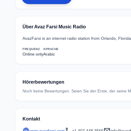
Über Avaz Farsi Music Radio
AvazFarsi is an internet radio station from Orlando, Flori
FREQUENZ
SPRACHE
Online only
Arabic
Hörerbewertungen
Noch keine Bewertungen. Seien Sie der Erste, der seine Me
Kontakt
language
call
mail
www.avazfarsi.com
+1 407 448 3565
info@avazf