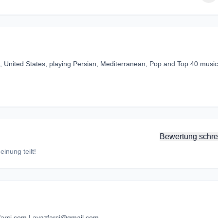
da, United States, playing Persian, Mediterranean, Pop and Top 40 music
Bewertung schre
inung teilt!
arsi.com | avazfarsi@gmail.com