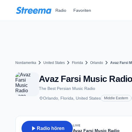
Zum Hauptinhalt springen
Radio
Favoriten
chevron_right
chevron_right
chevron_right
chevron_right
Nordamerika
United States
Florida
Orlando
Avaz Farsi M
Avaz Farsi Music Radio
The Best Persian Music Radio
place
Orlando, Florida, United States
Middle Eastern
LIVE
play_arrow
Radio hören
Avaz Farsi Music Radio