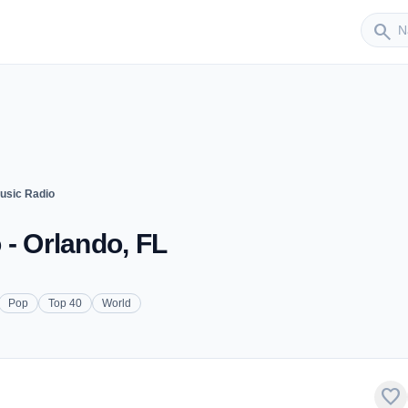
Sender
search
usic Radio
 - Orlando, FL
Pop
Top 40
World
favorite