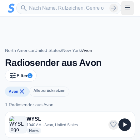
Zum Hauptinhalt springen
Sender suchen
menu
search
arrow_forward
North America
/
United States
/
New York
/
Avon
Radiosender aus Avon
tune
Filter
1
close
Alle zurücksetzen
Avon
1 Radiosender aus Avon
1 Radiosender aus Avon
WYSL
favorite
play_arrow
1040 AM · Avon, United States
radio stations
News