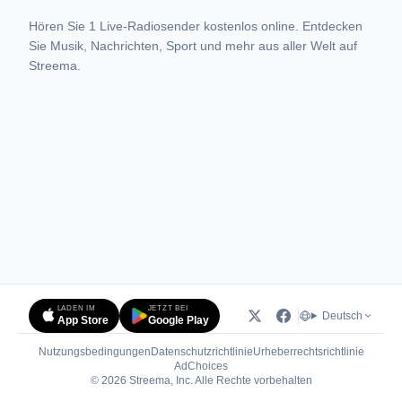
Hören Sie 1 Live-Radiosender kostenlos online. Entdecken
Sie Musik, Nachrichten, Sport und mehr aus aller Welt auf
Streema.
LADEN IM
JETZT BEI
Deutsch
App Store
Google Play
Nutzungsbedingungen
Datenschutzrichtlinie
Urheberrechtsrichtlinie
(öffnet in neuem Tab)
AdChoices
© 2026 Streema, Inc. Alle Rechte vorbehalten