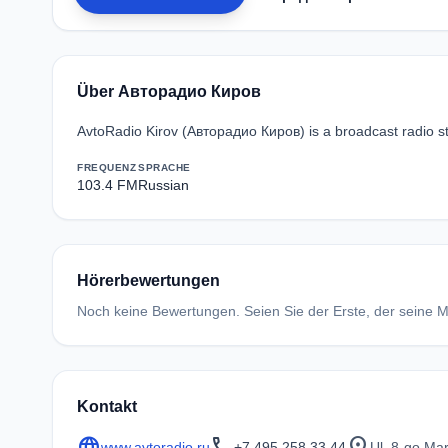
Über Авторадио Киров
AvtoRadio Kirov (Авторадио Киров) is a broadcast radio st
FREQUENZ
SPRACHE
103.4 FM
Russian
Hörerbewertungen
Noch keine Bewertungen. Seien Sie der Erste, der seine Me
Kontakt
language
call
location_on
www.avtoradio.ru
+7 495 258 33 44
Ul. 8-go Ma