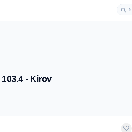
Sender
search
103.4 - Kirov
favorite