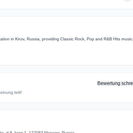
ation in Kirov, Russia, providing Classic Rock, Pop and R&B Hits music
Bewertung schre
inung teilt!
rta, d.8, korp.1, 127083 Moscow, Russia