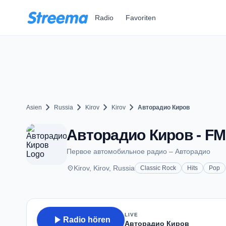
Zum Hauptinhalt springen
Radio
Favoriten
chevron_right
chevron_right
chevron_right
chevron_right
Asien
Russia
Kirov
Kirov
Авторадио Киров
Авторадио Киров - FM 
Первое автомобильное радио – Авторадио
place
Kirov, Kirov, Russia
Classic Rock
Hits
Pop
LIVE
play_arrow
Radio hören
Авторадио Киров