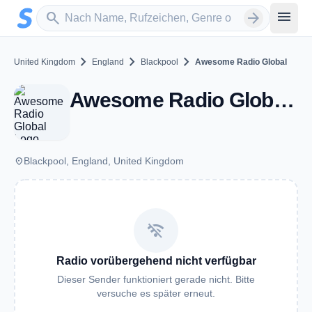
Zum Hauptinhalt springen
Sender suchen
menu
search
arrow_forward
chevron_right
chevron_right
chevron_right
United Kingdom
England
Blackpool
Awesome Radio Global
Awesome Radio Global - Blackpool
place
Blackpool, England, United Kingdom
wifi_off
Radio vorübergehend nicht verfügbar
Dieser Sender funktioniert gerade nicht. Bitte
versuche es später erneut.