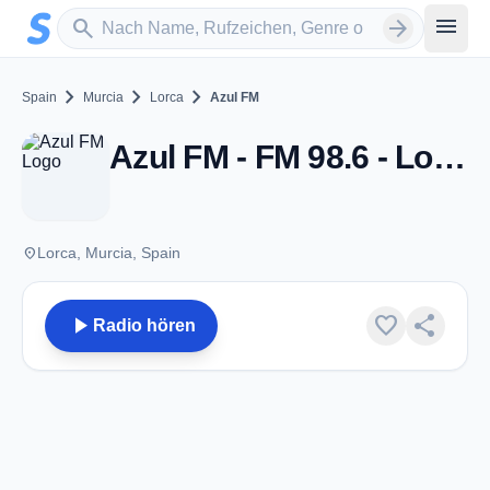
Zum Hauptinhalt springen
Sender suchen
menu
search
arrow_forward
chevron_right
chevron_right
chevron_right
Spain
Murcia
Lorca
Azul FM
Azul FM - FM 98.6 - Lorca
place
Lorca, Murcia, Spain
play_arrow
favorite
share
Radio hören