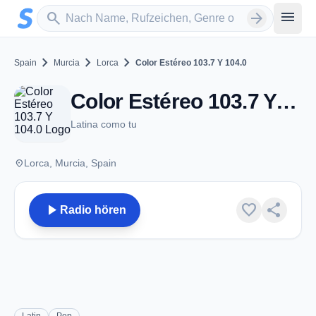
Zum Hauptinhalt springen
Sender suchen
menu
search
arrow_forward
chevron_right
chevron_right
chevron_right
Spain
Murcia
Lorca
Color Estéreo 103.7 Y 104.0
Color Estéreo 103.7 Y 104.0 - FM 103.7 / 104.0 - Lorca
Latina como tu
place
Lorca, Murcia, Spain
play_arrow
favorite
share
Radio hören