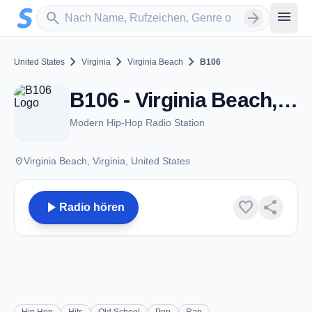
Zum Hauptinhalt springen
Sender suchen
menu
search
arrow_forward
chevron_right
chevron_right
chevron_right
United States
Virginia
Virginia Beach
B106
B106 - Virginia Beach, VA
Modern Hip-Hop Radio Station
place
Virginia Beach, Virginia, United States
play_arrow
favorite
share
Radio hören