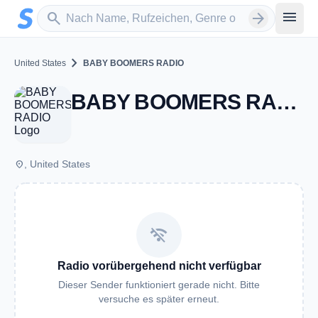
Zum Hauptinhalt springen
Sender suchen
menu
search
arrow_forward
chevron_right
United States
BABY BOOMERS RADIO
BABY BOOMERS RADIO
place
, United States
wifi_off
Radio vorübergehend nicht verfügbar
Dieser Sender funktioniert gerade nicht. Bitte
versuche es später erneut.