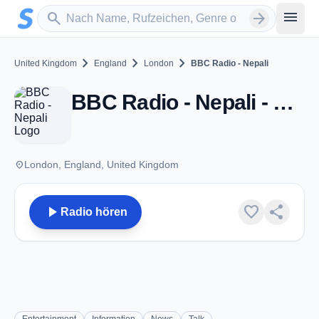
Zum Hauptinhalt springen
Sender suchen
menu
search
arrow_forward
chevron_right
chevron_right
chevron_right
United Kingdom
England
London
BBC Radio - Nepali
BBC Radio - Nepali - London
place
London, England, United Kingdom
play_arrow
favorite
share
Radio hören