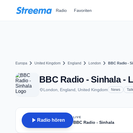
Zum Hauptinhalt springen
Radio
Favoriten
chevron_right
chevron_right
chevron_right
chevron_right
Europa
United Kingdom
England
London
BBC Radio - S
BBC Radio - Sinhala - 
place
London, England, United Kingdom
News
Tal
LIVE
play_arrow
Radio hören
BBC Radio - Sinhala