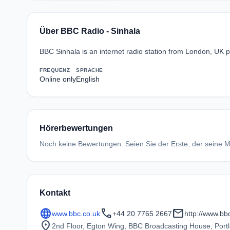
Über BBC Radio - Sinhala
BBC Sinhala is an internet radio station from London, UK 
FREQUENZ
SPRACHE
Online only
English
Hörerbewertungen
Noch keine Bewertungen. Seien Sie der Erste, der seine Me
Kontakt
language
call
mail
www.bbc.co.uk
+44 20 7765 2667
http://www.bb
location_on
2nd Floor, Egton Wing, BBC Broadcasting House, Portl