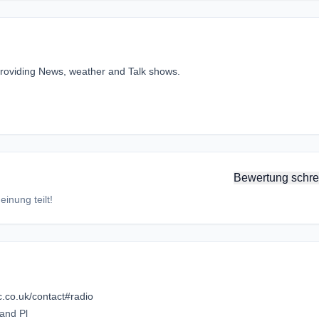
providing News, weather and Talk shows.
Bewertung schre
inung teilt!
c.co.uk/contact#radio
and Pl