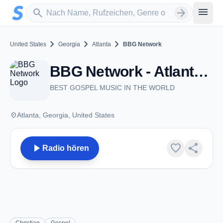
Zum Hauptinhalt springen
Sender suchen
menu
search
arrow_forward
chevron_right
chevron_right
chevron_right
United States
Georgia
Atlanta
BBG Network
BBG Network - Atlanta, GA
BEST GOSPEL MUSIC IN THE WORLD
place
Atlanta, Georgia, United States
play_arrow
favorite
share
Radio hören