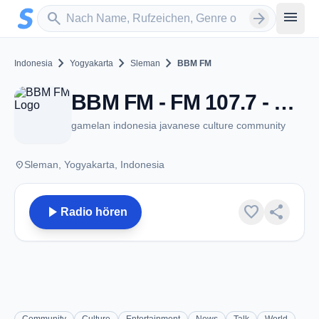
Zum Hauptinhalt springen
Sender suchen
menu
search
arrow_forward
chevron_right
chevron_right
chevron_right
Indonesia
Yogyakarta
Sleman
BBM FM
BBM FM - FM 107.7 - Sleman
gamelan indonesia javanese culture community
place
Sleman, Yogyakarta, Indonesia
play_arrow
favorite
share
Radio hören