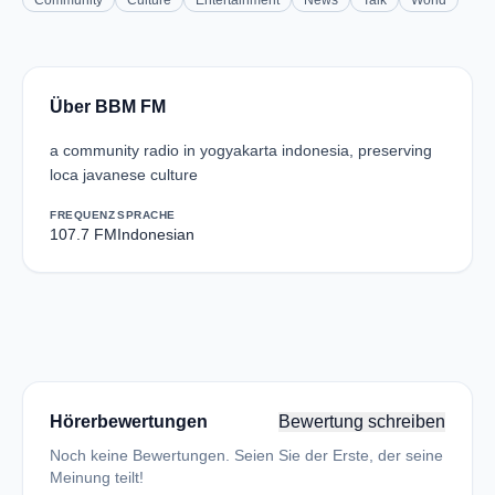
Community
Culture
Entertainment
News
Talk
World
Über BBM FM
a community radio in yogyakarta indonesia, preserving
loca javanese culture
FREQUENZ
SPRACHE
107.7 FM
Indonesian
Hörerbewertungen
Bewertung schreiben
Noch keine Bewertungen. Seien Sie der Erste, der seine
Meinung teilt!