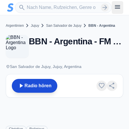
Zum Hauptinhalt springen
Sender suchen
menu
search
arrow_forward
chevron_right
chevron_right
chevron_right
Argentinien
Jujuy
San Salvador de Jujuy
BBN - Argentina
BBN - Argentina - FM 90.9 - San Salvador de Jujuy
place
San Salvador de Jujuy, Jujuy, Argentina
play_arrow
favorite
share
Radio hören