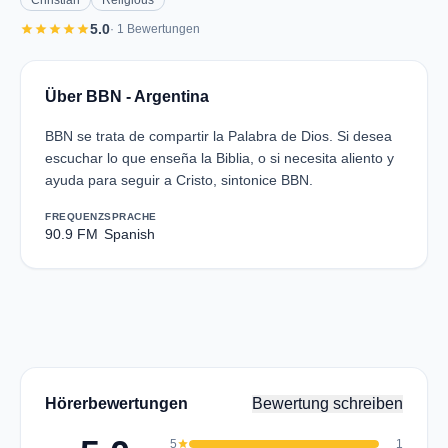
Christian
Religious
star
star
star
star
star
5.0
· 1 Bewertungen
Über BBN - Argentina
BBN se trata de compartir la Palabra de Dios. Si desea
escuchar lo que enseña la Biblia, o si necesita aliento y
ayuda para seguir a Cristo, sintonice BBN.
FREQUENZ
SPRACHE
90.9 FM
Spanish
Hörerbewertungen
Bewertung schreiben
5
star
1