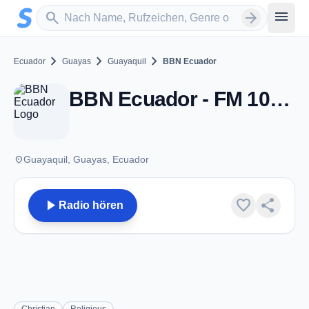
Zum Hauptinhalt springen
Sender suchen
menu
search
arrow_forward
chevron_right
chevron_right
chevron_right
Ecuador
Guayas
Guayaquil
BBN Ecuador
BBN Ecuador - FM 106.1 - Guayaquil
place
Guayaquil, Guayas, Ecuador
play_arrow
favorite
share
Radio hören