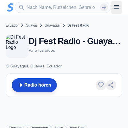
Zum Hauptinhalt springen
Sender suchen
menu
search
arrow_forward
chevron_right
chevron_right
chevron_right
Ecuador
Guayas
Guayaquil
Dj Fest Radio
Dj Fest Radio - Guayaquil
Para tus oídos
place
Guayaquil, Guayas, Ecuador
play_arrow
favorite
share
Radio hören