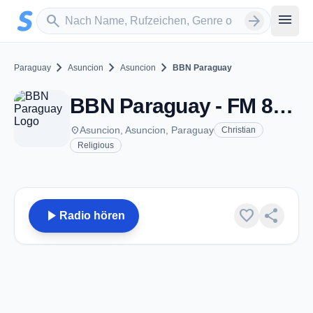
Zum Hauptinhalt springen
Sender suchen
menu
search
arrow_forward
chevron_right
chevron_right
chevron_right
Paraguay
Asuncion
Asuncion
BBN Paraguay
BBN Paraguay - FM 89.5 - Asuncion
place
Asuncion, Asuncion, Paraguay
Christian
Religious
play_arrow
favorite
share
Radio hören