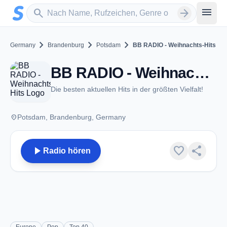
Zum Hauptinhalt springen
Sender suchen
menu
search
arrow_forward
chevron_right
chevron_right
chevron_right
Germany
Brandenburg
Potsdam
BB RADIO - Weihnachts-Hits
BB RADIO - Weihnachts-Hits - Potsdam
Die besten aktuellen Hits in der größten Vielfalt!
place
Potsdam, Brandenburg, Germany
play_arrow
favorite
share
Radio hören