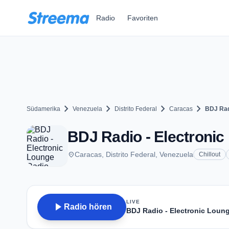
Zum Hauptinhalt springen
Radio
Favoriten
chevron_right
chevron_right
chevron_right
chevron_right
Südamerika
Venezuela
Distrito Federal
Caracas
BDJ Rad
BDJ Radio - Electronic
place
Caracas, Distrito Federal, Venezuela
Chillout
LIVE
play_arrow
Radio hören
BDJ Radio - Electronic Loun