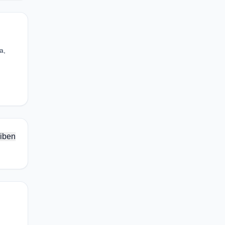
a,
iben