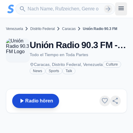
Zum Hauptinhalt springen
Sender suchen
menu
search
arrow_forward
chevron_right
chevron_right
chevron_right
Venezuela
Distrito Federal
Caracas
Unión Radio 90.3 FM
Unión Radio 90.3 FM - FM 90.3 - Caracas
Todo el Tiempo en Toda Partes
place
Caracas, Distrito Federal, Venezuela
Culture
News
Sports
Talk
play_arrow
favorite
share
Radio hören