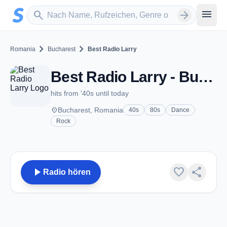
Zum Hauptinhalt springen
Sender suchen
menu
search
arrow_forward
chevron_right
chevron_right
Romania
Bucharest
Best Radio Larry
Best Radio Larry - Bucharest
hits from '40s until today
place
Bucharest, Romania
40s
80s
Dance
Rock
play_arrow
favorite
share
Radio hören