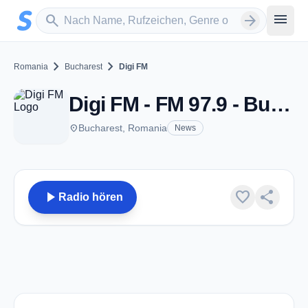
Zum Hauptinhalt springen
Sender suchen
menu
search
arrow_forward
chevron_right
chevron_right
Romania
Bucharest
Digi FM
Digi FM - FM 97.9 - Bucharest
place
Bucharest, Romania
News
play_arrow
favorite
share
Radio hören