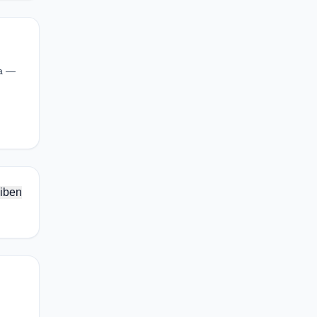
ma —
iben