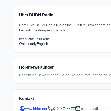
Über BHBN Radio
Hören Sie BHBN Radio live online — ein in Birmingham a
keine Anmeldung erforderlich.
FREQUENZ
SPRACHE
Online only
English
Hörerbewertungen
Noch keine Bewertungen. Seien Sie der Erste, der seine Me
Kontakt
language
call
mail
www.bhbn.net
01214714477
enquiries@bhbn.ne