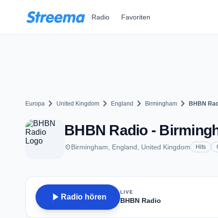
Zum Hauptinhalt springen
Radio
Favoriten
chevron_right
chevron_right
chevron_right
chevron_right
Europa
United Kingdom
England
Birmingham
BHBN Rad
BHBN Radio - Birming
place
Birmingham, England, United Kingdom
Hits
LIVE
play_arrow
Radio hören
BHBN Radio