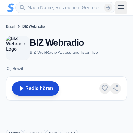
Zum Hauptinhalt springen
Sender suchen
menu
search
arrow_forward
chevron_right
Brazil
BIZ Webradio
BIZ Webradio
BIZ WebRadio Access and listen live
place
, Brazil
play_arrow
favorite
share
Radio hören