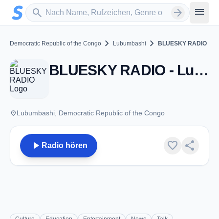
Zum Hauptinhalt springen
Sender suchen
menu
search
arrow_forward
chevron_right
chevron_right
Democratic Republic of the Congo
Lubumbashi
BLUESKY RADIO
BLUESKY RADIO - Lubumbashi
place
Lubumbashi, Democratic Republic of the Congo
play_arrow
favorite
share
Radio hören