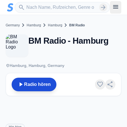
Zum Hauptinhalt springen
Sender suchen
menu
search
arrow_forward
chevron_right
chevron_right
chevron_right
Germany
Hamburg
Hamburg
BM Radio
BM Radio - Hamburg
place
Hamburg, Hamburg, Germany
play_arrow
favorite
share
Radio hören