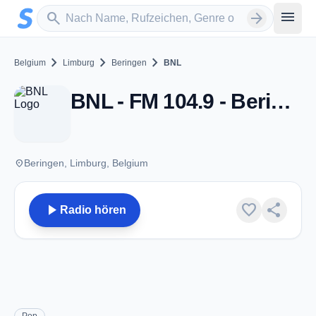
Zum Hauptinhalt springen
Sender suchen
menu
search
arrow_forward
chevron_right
chevron_right
chevron_right
Belgium
Limburg
Beringen
BNL
BNL - FM 104.9 - Beringen
place
Beringen, Limburg, Belgium
play_arrow
favorite
share
Radio hören