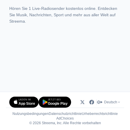
Hören Sie 1 Live-Radiosender kostenlos online. Entdecken
Sie Musik, Nachrichten, Sport und mehr aus aller Welt auf
Streema.
LADEN IM
JETZT BEI
Deutsch
App Store
Google Play
Nutzungsbedingungen
Datenschutzrichtlinie
Urheberrechtsrichtlinie
(öffnet in neuem Tab)
AdChoices
© 2026 Streema, Inc. Alle Rechte vorbehalten