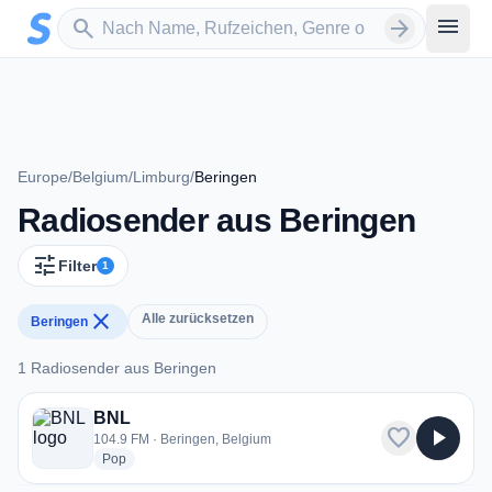
Zum Hauptinhalt springen
Sender suchen
menu
search
arrow_forward
Europe
/
Belgium
/
Limburg
/
Beringen
Radiosender aus Beringen
tune
Filter
1
close
Alle zurücksetzen
Beringen
1 Radiosender aus Beringen
1 Radiosender aus Beringen
BNL
favorite
play_arrow
104.9 FM · Beringen, Belgium
radio stations
Pop