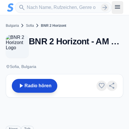
Zum Hauptinhalt springen
Sender suchen
menu
search
arrow_forward
chevron_right
chevron_right
Bulgaria
Sofia
BNR 2 Horizont
BNR 2 Horizont - AM 963 - Sofia
place
Sofia, Bulgaria
play_arrow
favorite
share
Radio hören