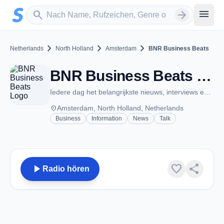
Zum Hauptinhalt springen
Sender suchen
menu
search
arrow_forward
chevron_right
chevron_right
chevron_right
Netherlands
North Holland
Amsterdam
BNR Business Beats
BNR Business Beats - Amsterdam
Iedere dag het belangrijkste nieuws, interviews en podcasts!
place
Amsterdam, North Holland, Netherlands
Business
Information
News
Talk
play_arrow
favorite
share
Radio hören