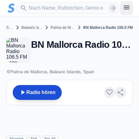
Zum Hauptinhalt springen
Sender suchen
menu
search
arrow_forward
chevron_right
chevron_right
chevron_right
Spain
Balearic Islands
Palma de Mallorca
BN Mallorca Radio 106.5 FM
BN Mallorca Radio 106.5 FM - FM 106.5 - Palma de Mallorca
place
Palma de Mallorca, Balearic Islands, Spain
play_arrow
favorite
share
Radio hören