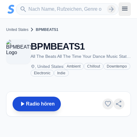
Zum Hauptinhalt springen
Sender suchen
menu
search
arrow_forward
chevron_right
United States
BPMBEATS1
BPMBEATS1
All The Beats All The Time Your Dance Music Station
place
, United States
Ambient
Chillout
Downtempo
Electronic
Indie
play_arrow
favorite
share
Radio hören