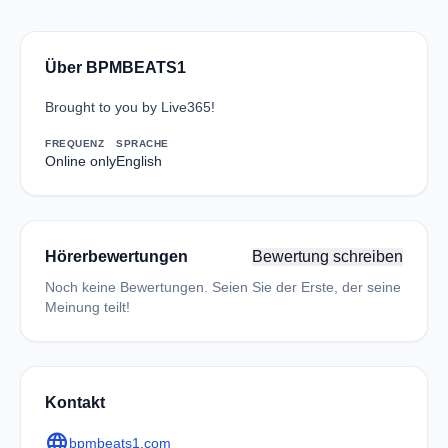
Über BPMBEATS1
Brought to you by Live365!
FREQUENZ
SPRACHE
Online only
English
Hörerbewertungen
Bewertung schreiben
Noch keine Bewertungen. Seien Sie der Erste, der seine
Meinung teilt!
Kontakt
language
bpmbeats1.com