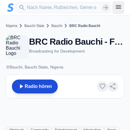
Zum Hauptinhalt springen
Sender suchen
menu
search
arrow_forward
chevron_right
chevron_right
chevron_right
Nigeria
Bauchi State
Bauchi
BRC Radio Bauchi
BRC Radio Bauchi - FM 94.6 - Bauchi
Broadcasting for Development
place
Bauchi, Bauchi State, Nigeria
play_arrow
favorite
share
Radio hören