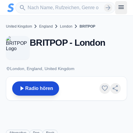
Zum Hauptinhalt springen
Sender suchen
menu
search
arrow_forward
chevron_right
chevron_right
chevron_right
United Kingdom
England
London
BRITPOP
BRITPOP - London
place
London, England, United Kingdom
play_arrow
favorite
share
Radio hören