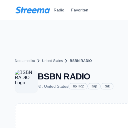
Zum Hauptinhalt springen
Radio
Favoriten
chevron_right
chevron_right
Nordamerika
United States
BSBN RADIO
BSBN RADIO
place
, United States
Hip Hop
Rap
RnB