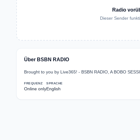
Radio vorü
Dieser Sender funkti
Über BSBN RADIO
Brought to you by Live365! - BSBN RADIO, A BOBO 
FREQUENZ
SPRACHE
Online only
English