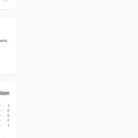
ario,
iben
1
0
0
0
1