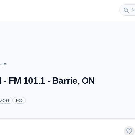
Sender
search
B-FM
- FM 101.1 - Barrie, ON
Oldies
Pop
favorite