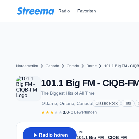
Zum Hauptinhalt springen
Radio
Favoriten
chevron_right
chevron_right
chevron_right
chevron_right
Nordamerika
Canada
Ontario
Barrie
101.1 Big FM - CIQ
101.1 Big FM - CIQB-FM 
The Biggest Hits of All Time
place
Barrie, Ontario, Canada
Classic Rock
Hits
star
star
star
star
star
3.0
· 2 Bewertungen
LIVE
play_arrow
Radio hören
101.1 Big FM - CIQB-FM