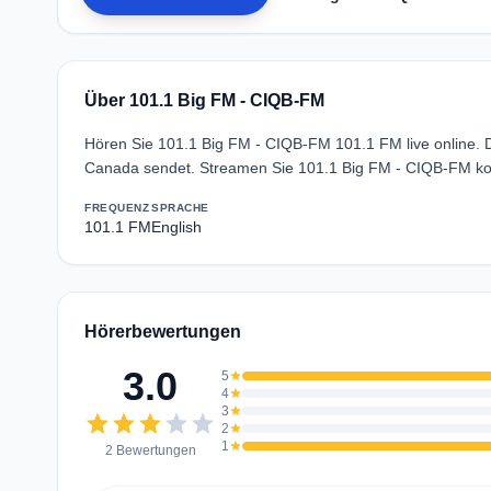
Über 101.1 Big FM - CIQB-FM
Hören Sie 101.1 Big FM - CIQB-FM 101.1 FM live online. De
Canada sendet. Streamen Sie 101.1 Big FM - CIQB-FM kos
FREQUENZ
SPRACHE
101.1 FM
English
Hörerbewertungen
3.0
5
star
4
star
3
star
star
star
star
star
star
2
star
1
star
2 Bewertungen