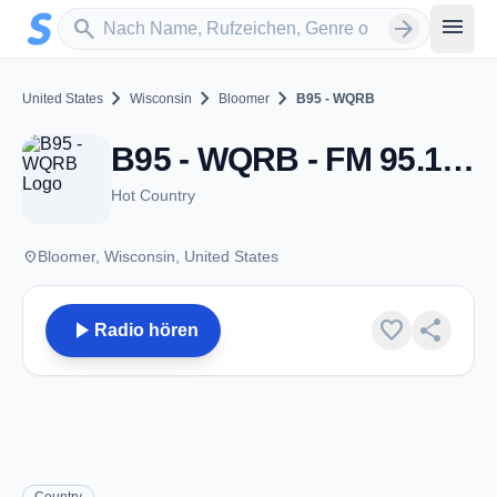
Zum Hauptinhalt springen
Sender suchen
menu
search
arrow_forward
chevron_right
chevron_right
chevron_right
United States
Wisconsin
Bloomer
B95 - WQRB
B95 - WQRB - FM 95.1 - Bloomer, WI
Hot Country
place
Bloomer, Wisconsin, United States
play_arrow
favorite
share
Radio hören