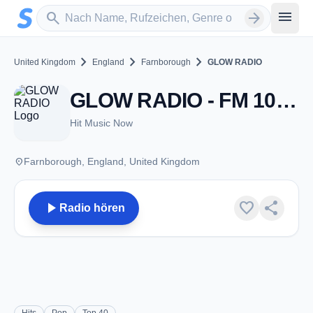
Zum Hauptinhalt springen
Sender suchen
menu
search
arrow_forward
chevron_right
chevron_right
chevron_right
United Kingdom
England
Farnborough
GLOW RADIO
GLOW RADIO - FM 106.5 - Farnborough
Hit Music Now
place
Farnborough, England, United Kingdom
play_arrow
favorite
share
Radio hören