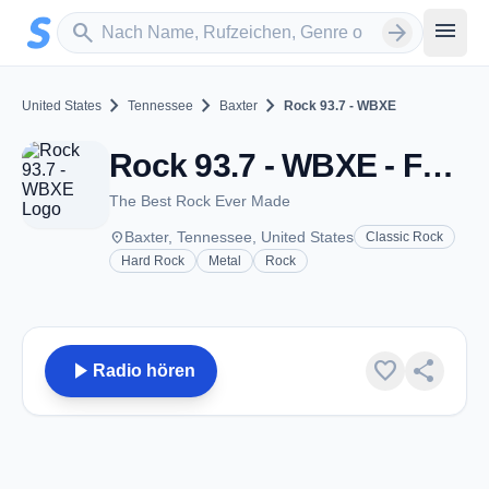
Zum Hauptinhalt springen
Sender suchen
menu
search
arrow_forward
chevron_right
chevron_right
chevron_right
United States
Tennessee
Baxter
Rock 93.7 - WBXE
Rock 93.7 - WBXE - FM 93.7 - Baxter, TN
The Best Rock Ever Made
place
Baxter, Tennessee, United States
Classic Rock
Hard Rock
Metal
Rock
play_arrow
favorite
share
Radio hören