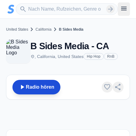
Zum Hauptinhalt springen
Sender suchen
menu
search
arrow_forward
chevron_right
chevron_right
United States
California
B Sides Media
B Sides Media - CA
place
, California, United States
Hip Hop
RnB
play_arrow
favorite
share
Radio hören