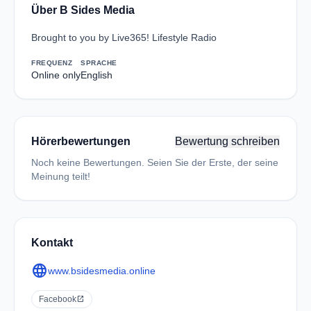
Über B Sides Media
Brought to you by Live365! Lifestyle Radio
FREQUENZ
SPRACHE
Online only
English
Hörerbewertungen
Bewertung schreiben
Noch keine Bewertungen. Seien Sie der Erste, der seine
Meinung teilt!
Kontakt
language
www.bsidesmedia.online
Facebook
open_in_new