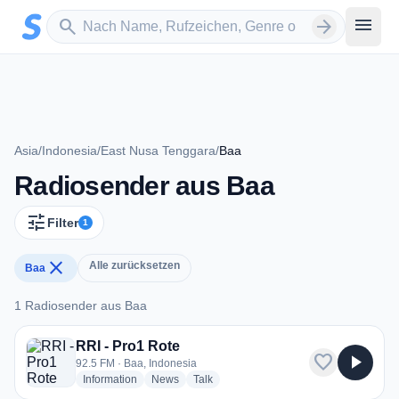
Zum Hauptinhalt springen
Sender suchen
menu
search
arrow_forward
Asia
/
Indonesia
/
East Nusa Tenggara
/
Baa
Radiosender aus Baa
tune
Filter
1
close
Alle zurücksetzen
Baa
1 Radiosender aus Baa
1 Radiosender aus Baa
RRI - Pro1 Rote
favorite
play_arrow
92.5 FM · Baa, Indonesia
radio stations
radio stations
radio stations
Information
News
Talk