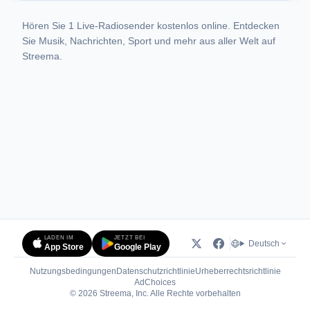
Hören Sie 1 Live-Radiosender kostenlos online. Entdecken
Sie Musik, Nachrichten, Sport und mehr aus aller Welt auf
Streema.
LADEN IM
JETZT BEI
Deutsch
App Store
Google Play
Nutzungsbedingungen
Datenschutzrichtlinie
Urheberrechtsrichtlinie
(öffnet in neuem Tab)
AdChoices
© 2026 Streema, Inc. Alle Rechte vorbehalten