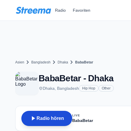
Zum Hauptinhalt springen
Radio
Favoriten
chevron_right
chevron_right
chevron_right
Asien
Bangladesh
Dhaka
BabaBetar
BabaBetar - Dhaka
place
Dhaka, Bangladesh
Hip Hop
Other
LIVE
play_arrow
Radio hören
BabaBetar