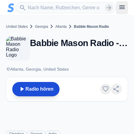
Zum Hauptinhalt springen
Sender suchen
menu
search
arrow_forward
chevron_right
chevron_right
chevron_right
United States
Georgia
Atlanta
Babbie Mason Radio
Babbie Mason Radio - Atlanta, GA
place
Atlanta, Georgia, United States
play_arrow
favorite
share
Radio hören