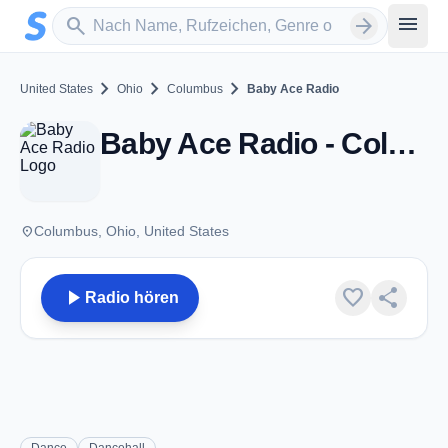
Zum Hauptinhalt springen
Sender suchen
menu
search
arrow_forward
chevron_right
chevron_right
chevron_right
United States
Ohio
Columbus
Baby Ace Radio
Baby Ace Radio - Columbus, OH
place
Columbus, Ohio, United States
play_arrow
favorite
share
Radio hören