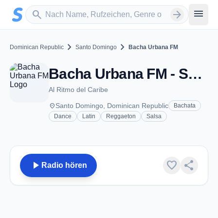
Zum Hauptinhalt springen
Sender suchen
menu
search
arrow_forward
chevron_right
chevron_right
Dominican Republic
Santo Domingo
Bacha Urbana FM
Bacha Urbana FM - Santo Domingo
Al Ritmo del Caribe
place
Santo Domingo, Dominican Republic
Bachata
Dance
Latin
Reggaeton
Salsa
play_arrow
favorite
share
Radio hören