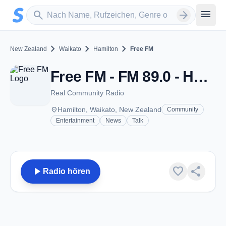
Zum Hauptinhalt springen
Sender suchen
menu
search
arrow_forward
chevron_right
chevron_right
chevron_right
New Zealand
Waikato
Hamilton
Free FM
Free FM - FM 89.0 - Hamilton
Real Community Radio
place
Hamilton, Waikato, New Zealand
Community
Entertainment
News
Talk
play_arrow
favorite
share
Radio hören